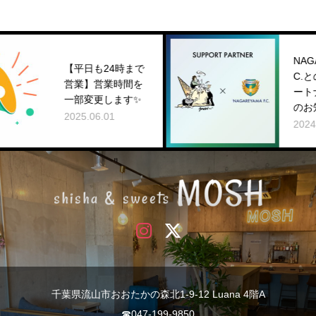
NAGAREYAMA F.
も24時まで
C.とのサポートパ
】営業時間を
ートナー契約締結
変更します✨
のお知らせ
06.01
2024.06.15
千葉県流山市おおたかの森北1-9-12 Luana 4階A
☎︎047-199-9850