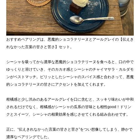
おすすめペアリングは、悪魔的ショコラテリーヌとアールグレイの【伝えき
れなかった言葉の甘さと苦さ】セット。
シーシャを吸ってから濃厚な悪魔的ショコラテリーヌを食べると、口の中で
ゆっくりと溶けていき、そのカカオ感とシーシャのチャイマサラ・カルダモ
ンがベストマッチ。ピリッとしたシーシャのスパイス感と合わさって、悪魔
的ショコラテリーヌの甘さにアクセントを加えてくれます。
柑橘感と少し渋みのあるアールグレイを口に含むと、スッキリ味わいが中和
されるだけでなく、柑橘感がシーシャの瓜系の甘味とも相性good！ドリン
クとスイーツ、シーシャの相乗効果を感じさせてくれる組み合わせです。
正に、“伝えきれなかった言葉の甘さと苦さ”をつい想像してしまう、静かで
濃厚なペアリングでした。