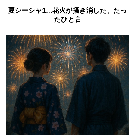
夏シーシャ1…花火が掻き消した、たっ
たひと言