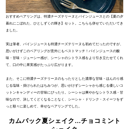
おすすめペアリングは、特濃チーズテリーヌとパインジュースとの【夏の夕
暮れにこぼれた、ひとしずくの輝き】セット。こちらも併せていただいてき
ました。
実は筆者、パインジュースも特濃チーズテリーヌも初めてだったのですが、
思いがけずこのペアリングが意外にもベストマッチ！パインジュースの酸
味・甘味・ジューシー感が、シーシャのシトラス感をより引き立たせてくれ
て、口の中に果実感がたっぷり広がります。
また、そこに特濃チーズテリーヌのもったりとした濃厚な甘味・ほんのり感
じる塩味・掛けられたはちみつが、思いがけずシーシャから感じる優しいコ
ットンキャンディーの甘味にぴったり。シーシャは爽やかなシトラス感・甘
味なので、決してくどくなることなく、シーシャ・ドリンク・スイーツをず
っと順々に楽しめて、幸せなペアリングでした。
カムバック夏シェイク…チョコミント