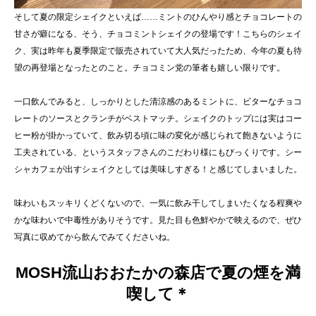
そして夏の限定シェイクといえば……ミントのひんやり感とチョコレートの
甘さが癖になる、そう、チョコミントシェイクの登場です！こちらのシェイ
ク、実は昨年も夏季限定で販売されていて大人気だったため、今年の夏も待
望の再登場となったとのこと。チョコミン党の筆者も嬉しい限りです。
一口飲んでみると、しっかりとした清涼感のあるミントに、ビターなチョコ
レートのソースとクランチがベストマッチ。シェイクのトップには実はコー
ヒー粉が掛かっていて、飲み切る頃に味の変化が感じられて飽きないように
工夫されている、というスタッフさんのこだわり様にもびっくりです。シー
シャカフェが出すシェイクとしては美味しすぎる！と感じてしまいました。
味わいもスッキリくどくないので、一気に飲み干してしまいたくなる程爽や
かな味わいで中毒性がありそうです。見た目も色鮮やかで映えるので、ぜひ
写真に収めてから飲んでみてくださいね。
MOSH流山おおたかの森店で夏の煙を満
喫して＊