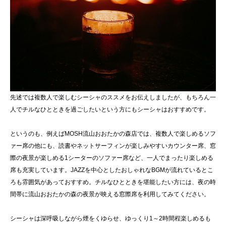
先述では複数人で楽しむシーシャのススメをお伝えしましたが、もちろん一
人でチルなひとときを過ごしたいという方にもシーシャはおすすめです。
というのも、例えばMOSH流山おおたかの森店では、複数人で楽しめるソフ
ァー席の他にも、読書やネットサーフィンが楽しみやすいカウンター席、窓
際の夜景が楽しめる1シーターのソファー席など、一人でまったり楽しめる
席も充実しています。JAZZを中心としたおしゃれなBGMが流れているとこ
ろも雰囲気があっておすすめ。チルなひとときを堪能したい方には、夜の時
間帯に流山おおたかの森の夜景が映える窓際席を利用してみてください。
シーシャは深呼吸しながら煙をくゆらせ、ゆっくり1～2時間程楽しめるも