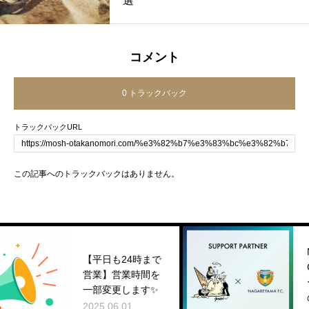
選
コメント
0 トラックバック
トラックバックURL
この記事へのトラックバックはありません。
NAGAREYAMA F.
【平日も24時まで
C.とのサポートパ
営業】営業時間を
ートナー契約締結
一部変更します✨
のお知らせ
2025.06.01