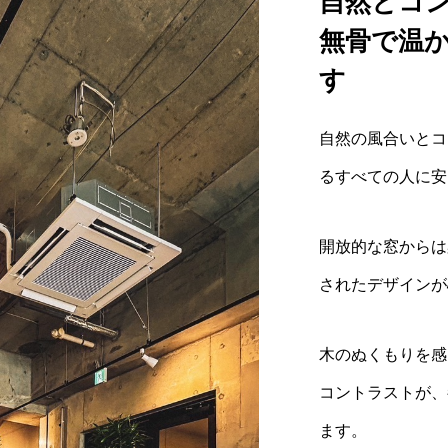
自然とコ
無骨で温
す
自然の風合いとコ
るすべての人に安
開放的な窓からは
されたデザインが
木のぬくもりを感
コントラストが、
ます。