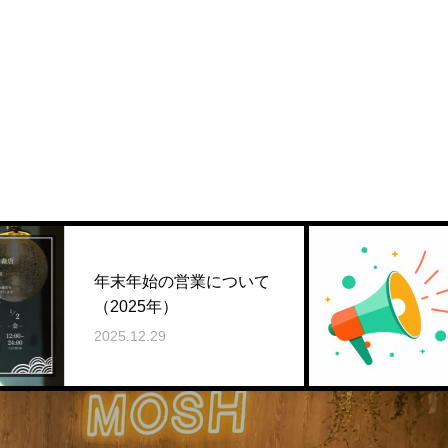
【平日も24
始の営業について
営業時間を一
5年）
す✨
29
2025.06.01