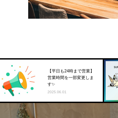
【平日も24時まで営業】
N
営業時間を一部変更しま
サ
す✨
締
2025.06.01
20