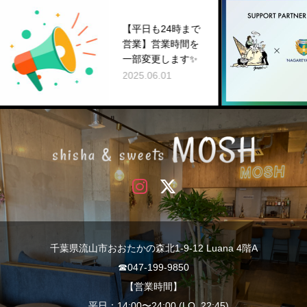
NAG
【平日も24時まで
C.
営業】営業時間を
ー
一部変更します✨
の
2025.06.01
202
千葉県流山市おおたかの森北1-9-12 Luana 4階A
☎︎047-199-9850
【営業時間】
平日：14:00〜24:00 (LO. 22:45)