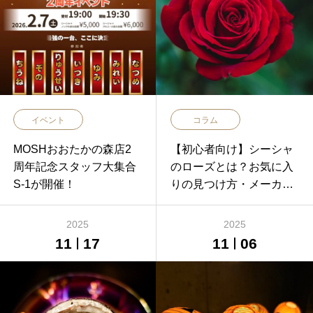
イベント
コラム
MOSHおおたかの森店2
【初心者向け】シーシャ
周年記念スタッフ大集合
のローズとは？お気に入
S-1が開催！
りの見つけ方・メーカー
ごとの違い・おすすめミ
ックスをご紹介
2025
2025
11
17
11
06