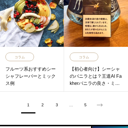
コラム
コラム
フルーツ系おすすめシー
【初心者向け】シーシャ
シャフレーバーとミック
のバニラとは？王道Al Fa
ス例
kherバニラの良さ・ミル
クとの違い・おすすめミ
ックスをご紹介
1
2
3
…
5