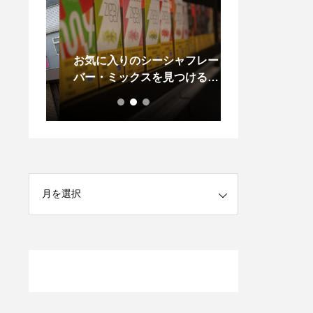
う！ス
お気に入りのシーシャフレー
【期間限定】暑
休日＊
バー・ミックスを見つけるに
る煙＊MOSH
は？5つの方法をご紹介！
種と大人気シェ
始！