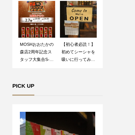
ェイクが販売開
の作り方とこだわ
始！
り
MOSHおおたかの
シーシャのアイス
【初心者必読！】
流山おおたかの森
森店2周年記念ス
ホースを試してみ
初めてシーシャを
で叶う！スパとシ
タッフ大集合S-1
た！向き不向きの
吸いに行ってみた
ーシャでチルな休
が開催！
フレーバーもご紹
レポ＊
日＊
介
PICK UP