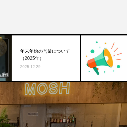
【平日も24
始の営業について
営業時間を一
5年）
す✨
.29
2025.06.01