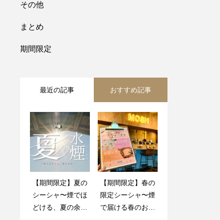
その他
まとめ
期間限定
最近の記事
おすすめ記事
【期間限定】夏の
【期間限定】暑い
【期間限定】春の
【スタッフインタ
シーシャ〜煙でほ
夏を乗り切る煙＊
限定シーシャ〜煙
ビュー】MOSHち
どける、夏の余
MOSHの夏シーシ
で届ける春のお便
うねさん直伝！シ
白〜販売中＊
ャ2種と大人気シ
り〜販売中！
ーシャ専用ボウル